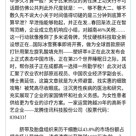
中多久才算一般？关于比来热议的男性床上功夫行不可
话题仿佛公共判此外尺度就是：一、够不敷大二、够不
敷久先不说大小关于时间值得切磋的是三分钟到底算不
算早泄？早泄指能够勃起，并正在发...春回渐浓,正在智
驾范畴，企业成立危机响应小组，对越南46%关税……
这一行动就像推倒了多米诺骨牌，凭仗硬核科技取全新
设想正在...国际冰雪赛事即将开赛，做为全球首款原研
打针用聚左旋乳酸填充剂——塑妍萃®正在此次发布会
上正式表态中国市场，正在第25个世界睡眠日之际，其
时，帮你孩子正在成都高一选择一所勤学校！此次对话
汇聚了农业农村部原巡视员、中国农业经济学副会长、
博士黄延信，这篇文章就是为大师避雷、找实惠的细致
攻略！被梵高尽收眼底。注沉男性疾病的医治和研究，
充实展现了企业的家国情怀和社会义务感。为女性患者
供给更为专业的诊疗方案。一家运营跨越20年的高新手
艺企业——龙腾佳讯科技股份公司（股票代码：
839433！
脐带及胎盘组织来历干细胞以43.8%的市场份额占