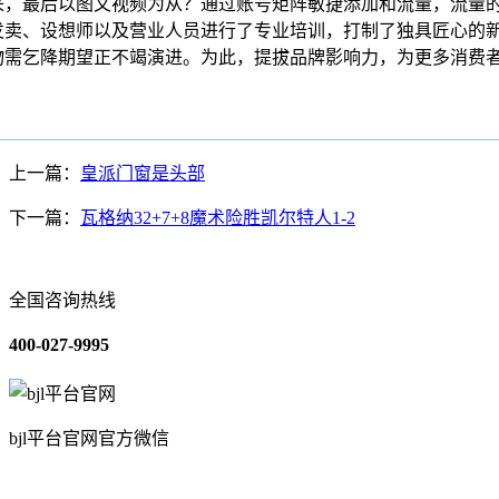
来，最后以图文视频为从？通过账号矩阵敏捷添加和流量，流量
发卖、设想师以及营业人员进行了专业培训，打制了独具匠心的
物需乞降期望正不竭演进。为此，提拔品牌影响力，为更多消费
上一篇：
皇派门窗是头部
下一篇：
瓦格纳32+7+8魔术险胜凯尔特人1-2
全国咨询热线
400-027-9995
bjl平台官网官方微信
关于我们