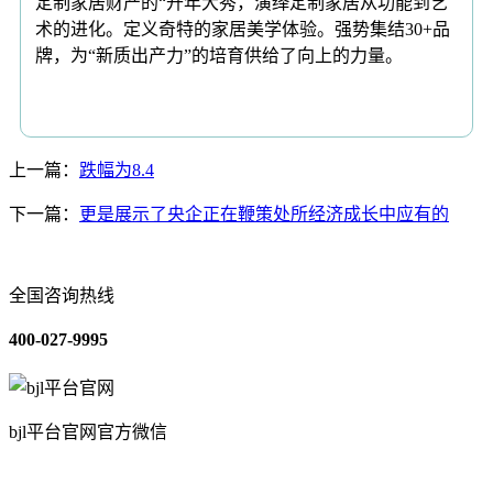
定制家居财产的“开年大秀，演绎定制家居从功能到艺
术的进化。定义奇特的家居美学体验。强势集结30+品
牌，为“新质出产力”的培育供给了向上的力量。
上一篇：
跌幅为8.4
下一篇：
更是展示了央企正在鞭策处所经济成长中应有的
全国咨询热线
400-027-9995
bjl平台官网官方微信
关于我们