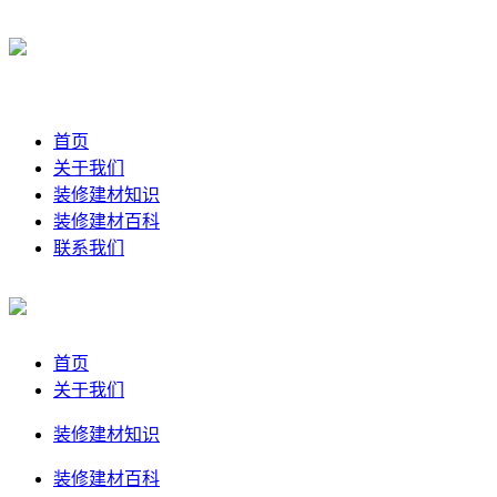
首页
关于我们
装修建材知识
装修建材百科
联系我们
首页
关于我们
装修建材知识
装修建材百科