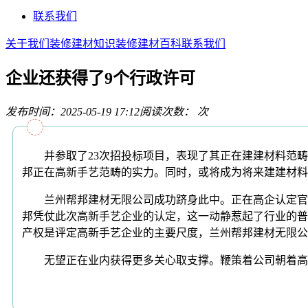
联系我们
关于我们
装修建材知识
装修建材百科
联系我们
企业还获得了9个行政许可
发布时间：2025-05-19 17:12
阅读次数：
次
并参取了23次招投标项目，表现了其正在建建材料范畴的
邦正在高新手艺范畴的实力。同时，或将成为将来建建材料
兰州帮邦建材无限公司成功跻身此中。正在高企认定官网
邦凭仗此次高新手艺企业的认定，这一动静惹起了行业的普
产权是评定高新手艺企业的主要尺度，兰州帮邦建材无限公司成
无望正在业内获得更多关心取支撑。鞭策着公司朝着高