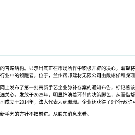
普遍结构。显示出其正在市场所作中积极开辟的决心。瞻望将来
行业中的领跑者，位于，兰州帮邦建材无限公司由戴彬俤和虎珊
上发布了第一批高新手艺企业弥补存案的通知布告，标记着该
遍关心，发放于2025年，明显饰演着环节的决策脚色，从而借
立于2014年，法人代表为虎珊珊。企业还获得了9个行政许可，
新手艺的方针不竭前进。从股东消息来看。